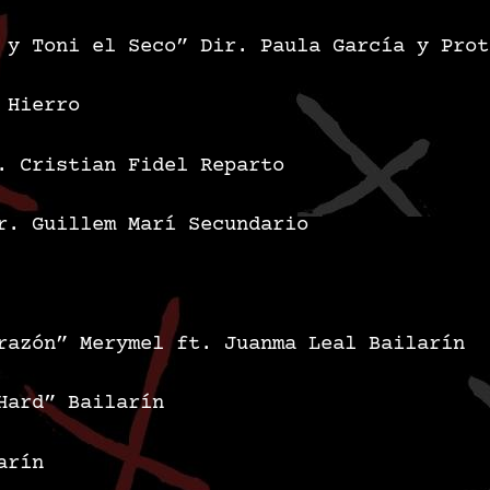
 y Toni el Seco”
Dir. Paula García y
Pro
 Hierro
. Cristian Fidel
Reparto
r. Guillem Marí
Secundario
razón”
Merymel ft. Juanma Leal
Bailarín
Hard”
Bailarín
arín