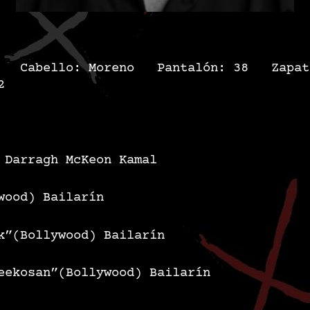
78 Cabello: Moreno Pantalón: 38 Zapa
2
 Darragh McKeon
Kamal
wood)
Bailarín
k”(Bollywood)
Bailarín
eekosan”(Bollywood)
Bailarín