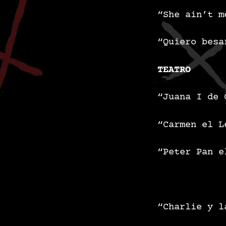
“She ain’t m
“Quiero besa
TEATRO
“Juana I de 
“Carmen el L
“Peter Pan e
“Charlie y 