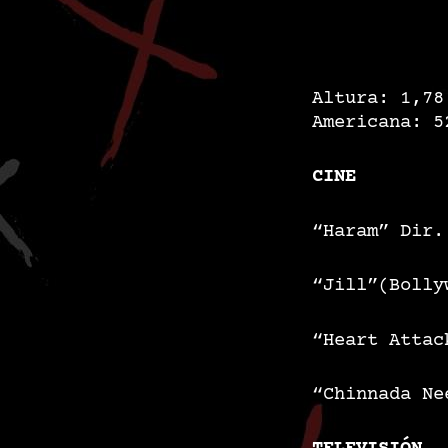
Altura: 1,
Americana: 5
CINE
“Haram”
Dir.
“Jill”(Bolly
“Heart Attac
“Chinnada Ne